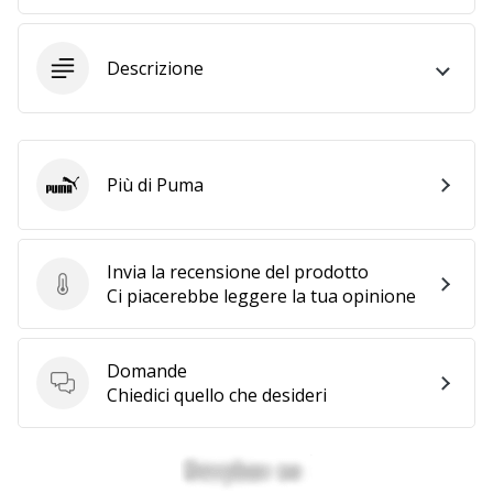
a
noi
come
Descrizione
Brand
Ambassador.
Più di Puma
Puma
Mostra
tutti gli
articoli
Invia la recensione del prodotto
Invia la recensione del prodotto
Ci piacerebbe leggere la tua opinione
Domande
Domande
Chiedici quello che desideri