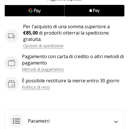
25. 11. 2024
•
Per l'acquisto di una somma superiore a
Tempo di lettura: 1 min.
€85,00
di prodotti otterrai la spedizione
Diventa
gratuita.
nostro
Opzioni di spedizione
brand
Pagamento con carta di credito o altri metodi di
ambassador
pagamento
WePlayHandball
Metodi di pagamento
Anche
tu
È possibile restituire la merce entro 30 giorni
sei
Politica di reso
un
fanatico
dell'handball
come
noi?
Parametri
Unisciti