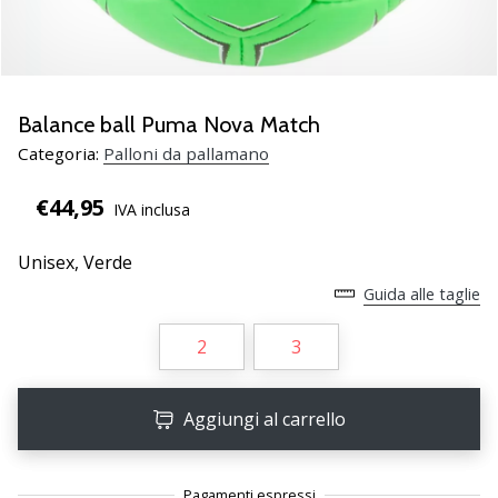
Scopri
le
nuove
scarpe
da
Balance ball Puma Nova Match
pallamano
Categoria:
Palloni da pallamano
PUMA
Accelerate
€44,95
IVA inclusa
NITRO
SQD
Unisex,
Verde
5!
Conosci
Guida alle taglie
gli
aggiornamenti
2
3
tecnici
e
valuta
Aggiungi al carrello
se
vale
la…