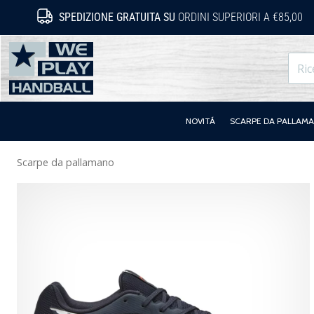
SPEDIZIONE GRATUITA SU
ORDINI SUPERIORI A €85,00
WePlayHandball.it
NOVITÁ
SCARPE DA PALLAM
Scarpe da pallamano