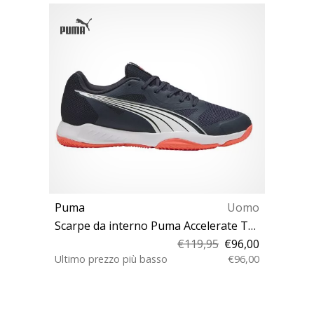
Puma
Uomo
Scarpe da interno Puma Accelerate Turbo
€119,95
€96,00
Ultimo prezzo più basso
€96,00
40½ 48½ 46