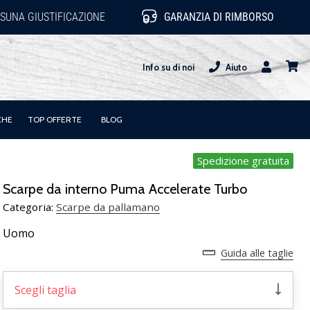
SUNA GIUSTIFICAZIONE
GARANZIA DI RIMBORSO
Info su di noi
Aiuto
Utente
carrel
CHE
TOP OFFERTE
BLOG
Spedizione gratuita
Scarpe da interno Puma Accelerate Turbo
Categoria:
Scarpe da pallamano
Uomo
Guida alle taglie
Scegli taglia