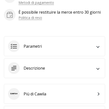
a
Metodi di pagamento
noi
È possibile restituire la merce entro 30 giorni
come
Brand
Politica di reso
Ambassador.
Mostra
Parametri
tutti gli
articoli
Descrizione
Più di Cawila
Cawila