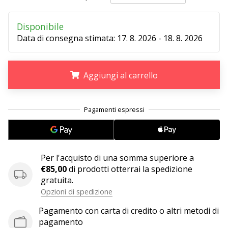
Disponibile
25. 11. 2024
Data di consegna stimata:
17. 8. 2026 - 18. 8. 2026
•
Tempo di lettura: 1 min.
Diventa
Aggiungi al carrello
nostro
brand
ambassador
.
.
.
WePlayHandball
Anche
tu
sei
Per l'acquisto di una somma superiore a
un
€85,00
di prodotti otterrai la spedizione
fanatico
gratuita.
dell'handball
Opzioni di spedizione
come
noi?
Pagamento con carta di credito o altri metodi di
Unisciti
pagamento