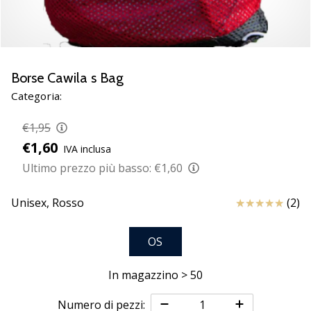
Scopri
le
nuove
scarpe
da
Borse Cawila s Bag
pallamano
Categoria:
PUMA
Accelerate
€1,95
NITRO
€1,60
IVA inclusa
SQD
5!
Ultimo prezzo più basso:
€1,60
Conosci
gli
Recensioni
Unisex,
Rosso
(2)
aggiornamenti
tecnici
OS
e
valuta
se
In magazzino > 50
vale
la…
Numero di pezzi: