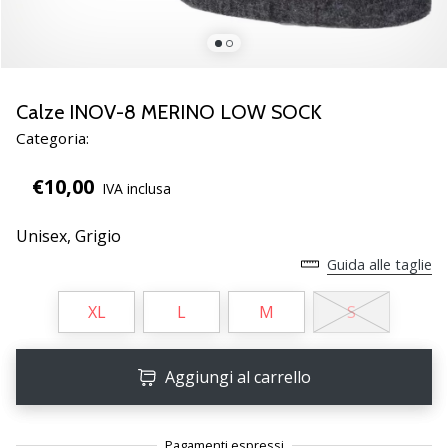
Scopri
le
nuove
scarpe
da
Calze INOV-8 MERINO LOW SOCK
pallamano
Categoria:
PUMA
Accelerate
€10,00
IVA inclusa
NITRO
SQD
Unisex,
Grigio
5!
Conosci
Guida alle taglie
gli
aggiornamenti
XL
L
M
S
tecnici
e
valuta
Aggiungi al carrello
se
vale
la…