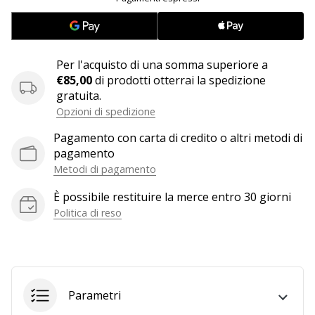
25. 11. 2024
•
Per l'acquisto di una somma superiore a
Tempo di lettura: 1 min.
€85,00
di prodotti otterrai la spedizione
Diventa
gratuita.
nostro
Opzioni di spedizione
brand
Pagamento con carta di credito o altri metodi di
ambassador
pagamento
WePlayHandball
Metodi di pagamento
Anche
tu
È possibile restituire la merce entro 30 giorni
sei
Politica di reso
un
fanatico
dell'handball
come
noi?
Parametri
Unisciti