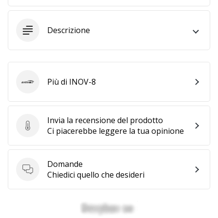
a
noi
come
Descrizione
Brand
Ambassador.
Più di INOV-8
INOV-8
Mostra
tutti gli
articoli
Invia la recensione del prodotto
Invia la recensione del prodotto
Ci piacerebbe leggere la tua opinione
Domande
Domande
Chiedici quello che desideri