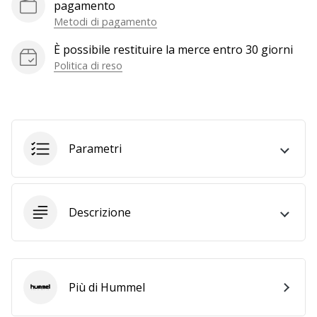
a
pagamento
noi
Metodi di pagamento
come
È possibile restituire la merce entro 30 giorni
Brand
Politica di reso
Ambassador.
Mostra
tutti gli
Parametri
articoli
Descrizione
Più di Hummel
Hummel