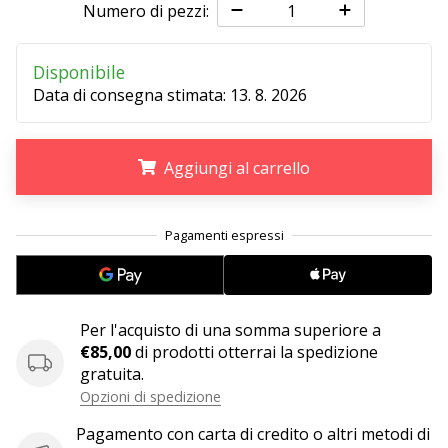
Numero di pezzi:
25. 11. 2024
Disponibile
•
Data di consegna stimata:
13. 8. 2026
Tempo di lettura: 1 min.
Diventa
nostro
Aggiungi al carrello
brand
ambassador
.
.
.
WePlayHandball
Anche
tu
sei
un
Per l'acquisto di una somma superiore a
fanatico
€85,00
di prodotti otterrai la spedizione
dell'handball
gratuita.
come
Opzioni di spedizione
noi?
Unisciti
Pagamento con carta di credito o altri metodi di