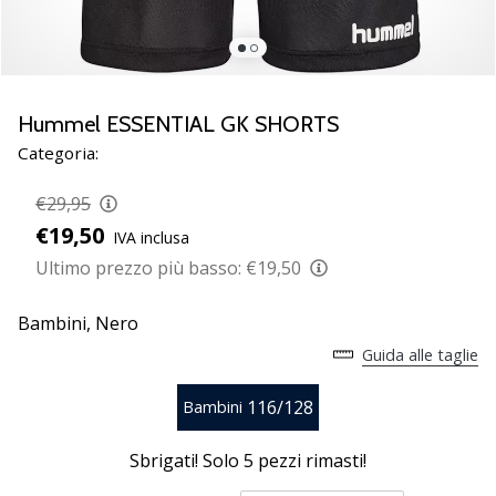
Scopri
le
nuove
scarpe
da
Hummel ESSENTIAL GK SHORTS
pallamano
Categoria:
PUMA
Accelerate
€29,95
NITRO
€19,50
IVA inclusa
SQD
5!
Ultimo prezzo più basso:
€19,50
Conosci
gli
Bambini,
Nero
aggiornamenti
Guida alle taglie
tecnici
e
116/128
Bambini
valuta
se
vale
Sbrigati! Solo
5 pezzi rimasti
!
la…