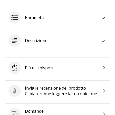
a
noi
come
Parametri
Brand
Ambassador.
Descrizione
Mostra
tutti gli
articoli
Più di Uhlsport
Uhlsport
Invia la recensione del prodotto
Invia la recensione del prodotto
Ci piacerebbe leggere la tua opinione
Domande