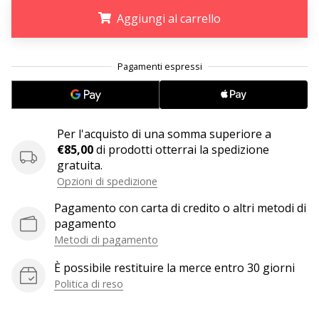
Aggiungi al carrello
25. 11. 2024
•
.
.
.
Tempo di lettura: 1 min.
Diventa
nostro
brand
Per l'acquisto di una somma superiore a
ambassador
€85,00
di prodotti otterrai la spedizione
WePlayHandball
gratuita.
Opzioni di spedizione
Anche
tu
Pagamento con carta di credito o altri metodi di
sei
pagamento
un
Metodi di pagamento
fanatico
dell'handball
È possibile restituire la merce entro 30 giorni
come
Politica di reso
noi?
Unisciti