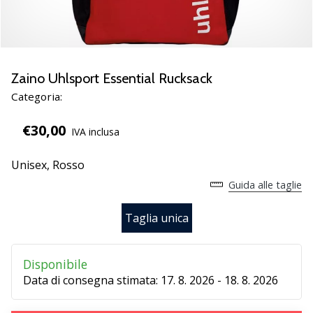
Scopri
le
nuove
scarpe
da
Zaino Uhlsport Essential Rucksack
pallamano
Categoria:
PUMA
Accelerate
€30,00
IVA inclusa
NITRO
SQD
Unisex,
Rosso
5!
Conosci
Guida alle taglie
gli
aggiornamenti
Taglia unica
tecnici
e
valuta
Disponibile
se
Data di consegna stimata:
17. 8. 2026 - 18. 8. 2026
vale
la…