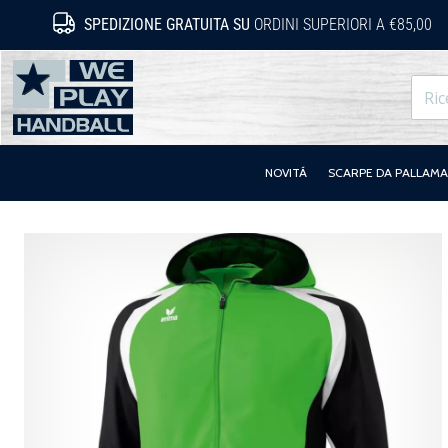
SPEDIZIONE GRATUITA SU
ORDINI SUPERIORI A €85,00
WePlayHandball.it
NOVITÁ
SCARPE DA PALLAM