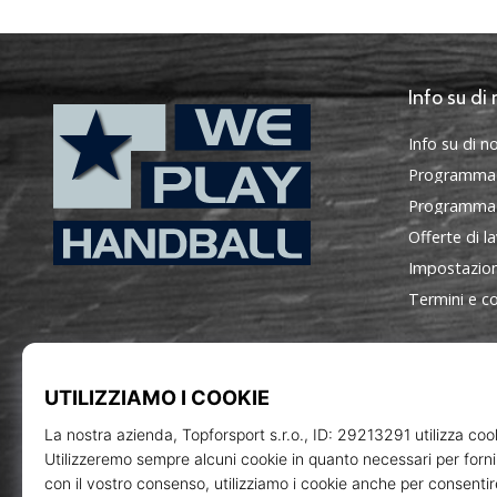
Info su di 
Info su di no
Programma
Programma d
Offerte di l
Impostazion
WePlayHandball.it
Termini e co