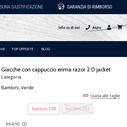
SUNA GIUSTIFICAZIONE
GARANZIA DI RIMBORSO
Info su di noi
Aiuto
Utente
carrel
CHE
TOP OFFERTE
BLOG
Giacche con cappuccio erima razor 2.0 jacket
Categoria:
Bambini,
Verde
Guida alle taglie
128
152
Bambini
Bambini
€64,90