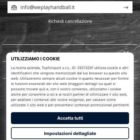
info@weplayhandball.it
Richiedi cancellazione
Info su di noi
Servizio clienti
WePlayHandball.it
Topforsport s. r. o., Dukelská třída 1666/106, Brno, 614 00
codice fiscale: CZ29213291