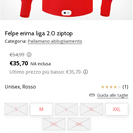
Scopri
le
nuove
scarpe
da
Felpe erima liga 2.0 ziptop
pallamano
Categoria:
Pallamano abbigliamento
PUMA
Accelerate
€54,99
NITRO
€35,70
IVA inclusa
SQD
5!
Ultimo prezzo più basso:
€35,70
Conosci
gli
Recensioni
Unisex,
Rosso
(1)
aggiornamenti
Guida alle taglie
tecnici
e
S
M
L
XL
XXL
valuta
se
vale
3XL
4XL
la…