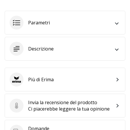
a
noi
come
Brand
Parametri
Ambassador.
Descrizione
Mostra
tutti gli
articoli
Più di Erima
Erima
Invia la recensione del prodotto
Invia la recensione del prodotto
Ci piacerebbe leggere la tua opinione
Domande