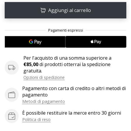
Aggiungi al carrello
25. 11. 2024
•
Tempo di lettura: 1 min.
Diventa
nostro
brand
Per l'acquisto di una somma superiore a
ambassador
€85,00
di prodotti otterrai la spedizione
WePlayHandball
gratuita.
Anche
Opzioni di spedizione
tu
sei
Pagamento con carta di credito o altri metodi di
un
pagamento
fanatico
Metodi di pagamento
dell'handball
È possibile restituire la merce entro 30 giorni
come
Politica di reso
noi?
Unisciti