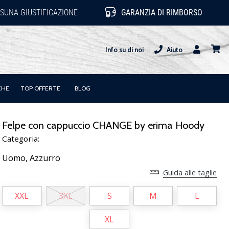
SUNA GIUSTIFICAZIONE
GARANZIA DI RIMBORSO
Info su di noi
Aiuto
Utente
carrel
CHE
TOP OFFERTE
BLOG
Felpe con cappuccio CHANGE by erima Hoody
Categoria:
Uomo,
Azzurro
Guida alle taglie
XXL
3XL
S
M
L
XL