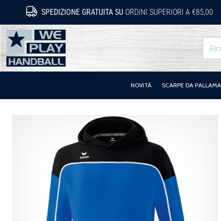
SPEDIZIONE GRATUITA SU
ORDINI SUPERIORI A €85,00
WePlayHandball.it
NOVITÁ
SCARPE DA PALLAM