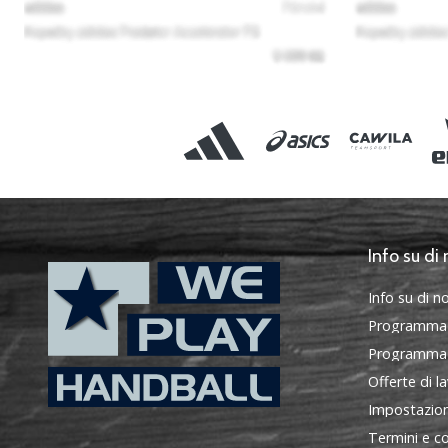
Info su di 
Info su di no
Programma
Programma d
Offerte di l
Impostazion
WePlayHandball.it
Termini e co