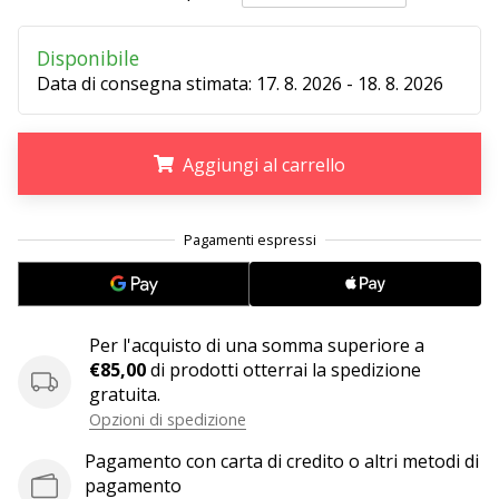
Disponibile
25. 11. 2024
Data di consegna stimata:
17. 8. 2026 - 18. 8. 2026
•
Tempo di lettura: 1 min.
Diventa
Aggiungi al carrello
nostro
brand
ambassador
.
.
.
WePlayHandball
Anche
tu
sei
Per l'acquisto di una somma superiore a
un
€85,00
di prodotti otterrai la spedizione
fanatico
gratuita.
dell'handball
Opzioni di spedizione
come
noi?
Pagamento con carta di credito o altri metodi di
Unisciti
pagamento