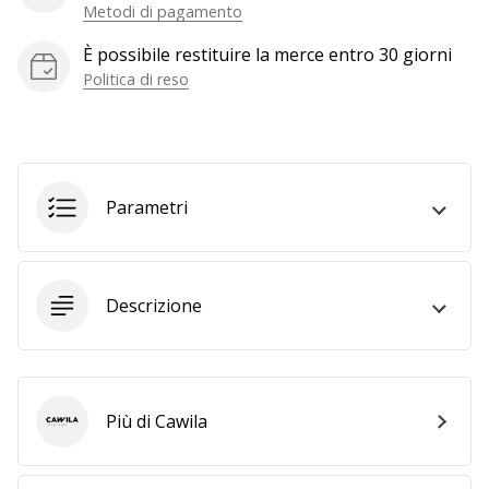
a
Metodi di pagamento
noi
È possibile restituire la merce entro 30 giorni
come
Brand
Politica di reso
Ambassador.
Mostra
Parametri
tutti gli
articoli
Descrizione
Più di Cawila
Cawila