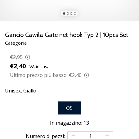
Scopri
le
nuove
scarpe
da
Gancio Cawila Gate net hook Typ 2 | 10pcs Set
pallamano
Categoria:
PUMA
Accelerate
€2,95
NITRO
€2,40
IVA inclusa
SQD
5!
Ultimo prezzo più basso:
€2,40
Conosci
gli
Unisex,
Giallo
aggiornamenti
tecnici
OS
e
valuta
se
In magazzino: 13
vale
la…
Numero di pezzi: