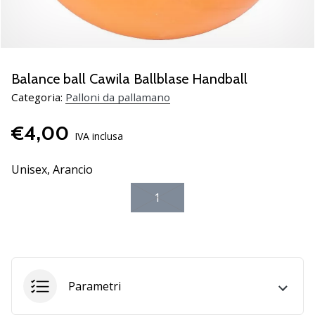
Scopri
le
nuove
scarpe
da
Balance ball Cawila Ballblase Handball
pallamano
Categoria:
Palloni da pallamano
PUMA
Accelerate
€4,00
NITRO
IVA inclusa
SQD
5!
Unisex,
Arancio
Conosci
1
gli
aggiornamenti
tecnici
e
valuta
se
Parametri
vale
la…