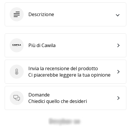
Descrizione
25. 11. 2024
•
Tempo di lettura: 1 min.
Diventa
nostro
Più di Cawila
Cawila
brand
ambassador
WePlayHandball
Invia la recensione del prodotto
Invia la recensione del prodotto
Ci piacerebbe leggere la tua opinione
Anche
tu
sei
un
Domande
Domande
fanatico
Chiedici quello che desideri
dell'handball
come
noi?
Unisciti