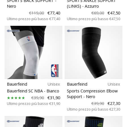
SPORTS BACK SUPPORT
-
SPORTS ANKLE SUPPORT
Nero
(LINKS)
- Azzurro
€119,00
€77,40
€69,00
€47,50
25. 11. 2024
Ultimo prezzo più basso
€77,40
Ultimo prezzo più basso
€47,50
•
Tempo di lettura: 1 min.
Diventa
nostro
brand
ambassador
WePlayHandball
Anche
tu
Bauerfeind
Unisex
Bauerfeind
Unisex
sei
Bauerfeind SC NBA
- Bianco
Sports Compression Elbow
un
Support
- Nero
fanatico
€39,90
€31,90
€39,90
€27,30
Ultimo prezzo più basso
€31,90
dell'handball
Ultimo prezzo più basso
€27,30
come
noi?
Unisciti