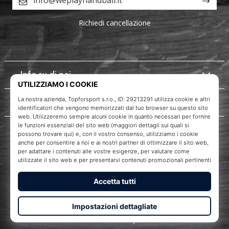
info@weplayhandball.it
Richiedi cancellazione
Info su di noi
Servizio clienti
WePlayHandball.it
Topforsport s. r. o., Dukelská třída 1666/106, Brno, 614 00
codice fiscale: CZ29213291
© 2010 – 2026
WePlayHandball.it