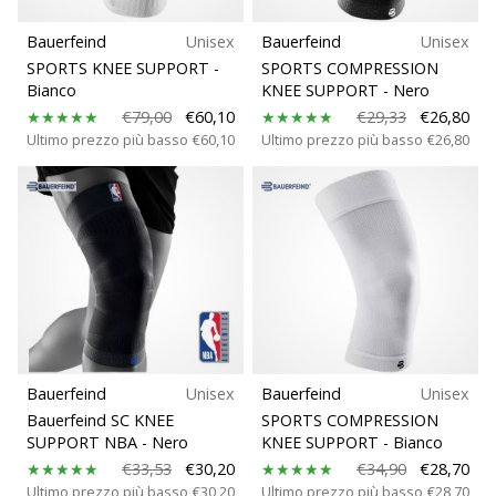
Bauerfeind
Unisex
Bauerfeind
Unisex
SPORTS KNEE SUPPORT
-
SPORTS COMPRESSION
Bianco
KNEE SUPPORT
- Nero
€79,00
€60,10
€29,33
€26,80
Ultimo prezzo più basso
€60,10
Ultimo prezzo più basso
€26,80
Bauerfeind
Unisex
Bauerfeind
Unisex
Bauerfeind SC KNEE
SPORTS COMPRESSION
SUPPORT NBA
- Nero
KNEE SUPPORT
- Bianco
€33,53
€30,20
€34,90
€28,70
Ultimo prezzo più basso
€30,20
Ultimo prezzo più basso
€28,70