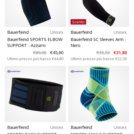
Vestibilità
Scopri
le
Funzione
nuove
Sconto
scarpe
da
Bauerfeind
Unisex
Bauerfeind
Unisex
Sport
pallamano
Bauerfeind SPORTS ELBOW
Bauerfeind SC Sleeves Arm
-
PUMA
SUPPORT
- Azzurro
Nero
Accelerate
€69,00
€45,60
€33,53
€21,80
NITRO
Ultimo prezzo più basso
€44,80
Ultimo prezzo più basso
€22,00
SQD
5!
Conosci
gli
aggiornamenti
tecnici
e
valuta
se
vale
Bauerfeind
Unisex
Bauerfeind
Unisex
la…