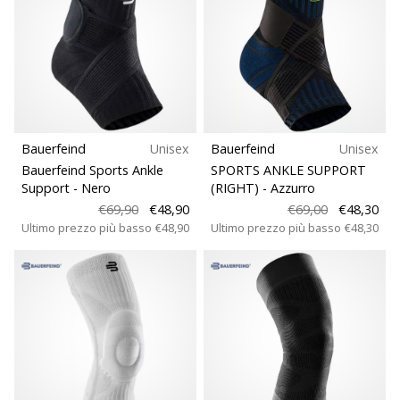
a
noi
come
Brand
Ambassador.
Bauerfeind
Unisex
Bauerfeind
Unisex
Mostra
Bauerfeind Sports Ankle
SPORTS ANKLE SUPPORT
tutti gli
Support
- Nero
(RIGHT)
- Azzurro
articoli
€69,90
€48,90
€69,00
€48,30
Ultimo prezzo più basso
€48,90
Ultimo prezzo più basso
€48,30