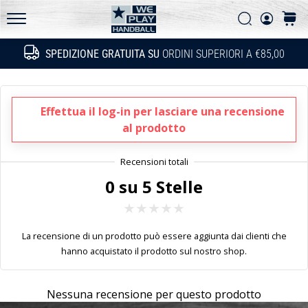
gli
Ricerca
carrel
aggiornamenti
WePlayHandball.it
tecnici
SPEDIZIONE GRATUITA SU
ORDINI SUPERIORI A €85,00
Ricerca
e
valuta
se
vale
Effettua il log-in per lasciare una recensione
la
al prodotto
pena…
15. 5. 2026
0 su 5 Stelle
•
Tempo di lettura: 3 min.
PUMA
La recensione di un prodotto può essere aggiunta dai clienti che
Accelerate
hanno acquistato il prodotto sul nostro shop.
NITRO
SQD
Nessuna recensione per questo prodotto
5