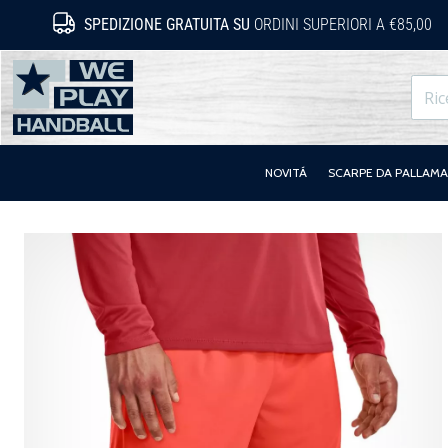
SPEDIZIONE GRATUITA SU
ORDINI SUPERIORI A €85,00
WePlayHandball.it
NOVITÁ
SCARPE DA PALLAM