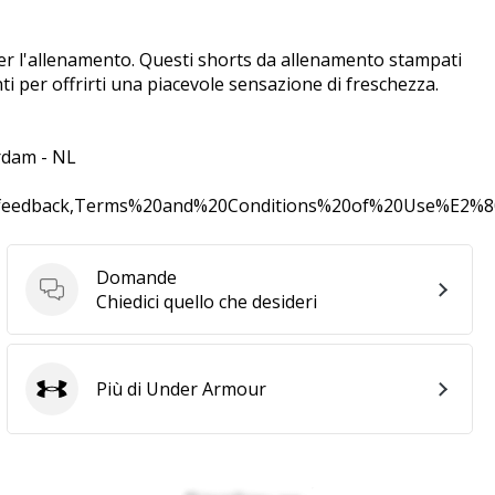
 per l'allenamento. Questi shorts da allenamento stampati
 per offrirti una piacevole sensazione di freschezza.
rdam - NL
0feedback,Terms%20and%20Conditions%20of%20Use%E2%
Domande
Domande
Chiedici quello che desideri
Più di Under Armour
Under Armour