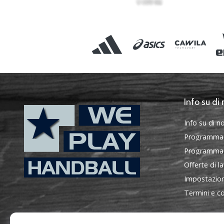
Info su di 
Info su di no
Programma
Programma d
Offerte di l
Impostazion
WePlayHandball.it
Termini e co