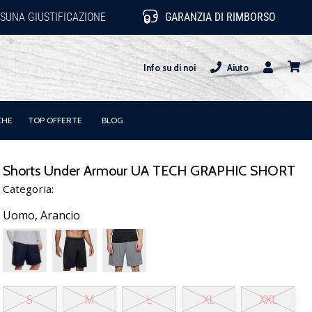
SUNA GIUSTIFICAZIONE
GARANZIA DI RIMBORSO
Info su di noi
Aiuto
Utente
carrel
CHE
TOP OFFERTE
BLOG
Shorts Under Armour UA TECH GRAPHIC SHORT
Categoria:
Uomo,
Arancio
S
M
L
XL
XXL