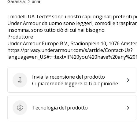
Garanzia:
2 anni
I modelli UA Tech™ sono i nostri capi originali preferiti
Under Armour da uomo sono leggeri, comodi e traspiranti
Insomma, sono tutto ciò di cui hai bisogno.
Produttore
Under Armour Europe B.V.
, Stadionplein 10, 1076 Amste
https://privacy.underarmour.com/s/article/Contact-Us?
language=en_US#:~:text=If%20you%20have%20any%2
Invia la recensione del prodotto
Invia la recensione del prodotto
Ci piacerebbe leggere la tua opinione
Tecnologia del prodotto
Tecnologia del prodotto