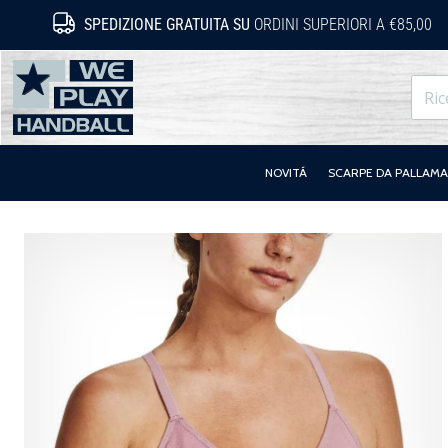
SPEDIZIONE GRATUITA SU
ORDINI SUPERIORI A €85,00
WePlayHandball.it
NOVITÁ
SCARPE DA PALLAM