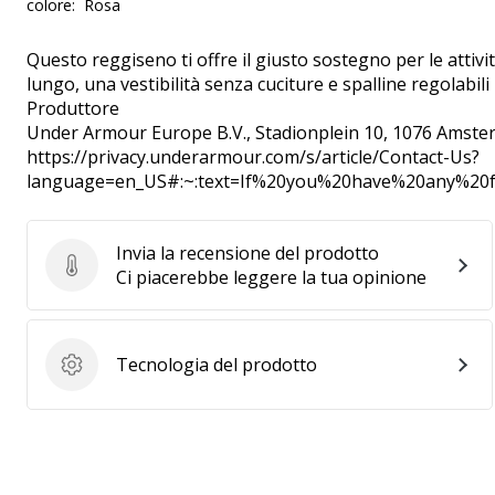
colore:
Rosa
Questo reggiseno ti offre il giusto sostegno per le attivi
lungo, una vestibilità senza cuciture e spalline regolabil
Produttore
Under Armour Europe B.V.
, Stadionplein 10, 1076 Amste
https://privacy.underarmour.com/s/article/Contact-Us?
language=en_US#:~:text=If%20you%20have%20any%2
Invia la recensione del prodotto
Invia la recensione del prodotto
Ci piacerebbe leggere la tua opinione
Tecnologia del prodotto
Tecnologia del prodotto