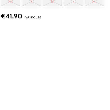
XS
S
M
L
XL
€41,90
IVA inclusa