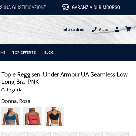
SUNA GIUSTIFICAZIONE
GARANZIA DI RIMBORSO
Info su di noi
Aiuto
Utente
carrel
CHE
TOP OFFERTE
BLOG
Top e Reggiseni Under Armour UA Seamless Low
Long Bra-PNK
Categoria:
Donna,
Rosa