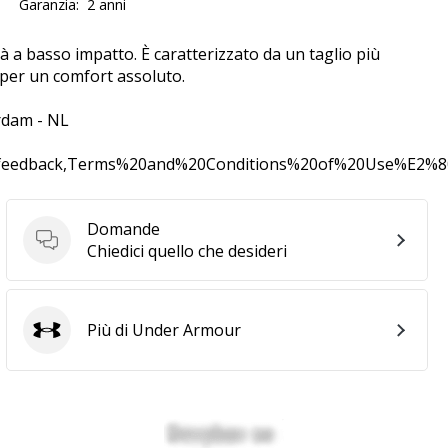
Garanzia:
2 anni
tà a basso impatto. È caratterizzato da un taglio più
i per un comfort assoluto.
rdam - NL
0feedback,Terms%20and%20Conditions%20of%20Use%E2%
Domande
Domande
Chiedici quello che desideri
Più di Under Armour
Under Armour