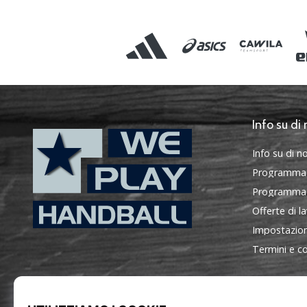
Info su di 
Info su di no
Programma
Programma d
Offerte di l
Impostazion
WePlayHandball.it
Termini e co