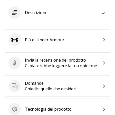
Descrizione
25. 11. 2024
•
Tempo di lettura: 1 min.
Diventa
nostro
Più di Under Armour
Under Armour
brand
ambassador
WePlayHandball
Invia la recensione del prodotto
Invia la recensione del prodotto
Ci piacerebbe leggere la tua opinione
Anche
tu
sei
un
Domande
Domande
fanatico
Chiedici quello che desideri
dell'handball
come
noi?
Tecnologia del prodotto
Unisciti
Tecnologia del prodotto