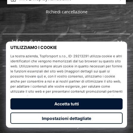
Richiedi cancellazione
Info su di noi
Servizio clienti
WePlayHandball.it
Topforsport s. r. o., Dukelská třída 1666/106, Brno, 614 00
codice fiscale: CZ29213291
© 2010 – 2026
WePlayHandball.it