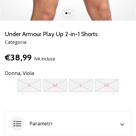
Scopri
le
nuove
scarpe
da
Under Armour Play Up 2-in-1 Shorts
pallamano
Categoria:
PUMA
Accelerate
€38,99
NITRO
IVA inclusa
SQD
5!
Donna,
Viola
Conosci
S
M
L
XS
gli
aggiornamenti
tecnici
e
valuta
se
Parametri
vale
la…