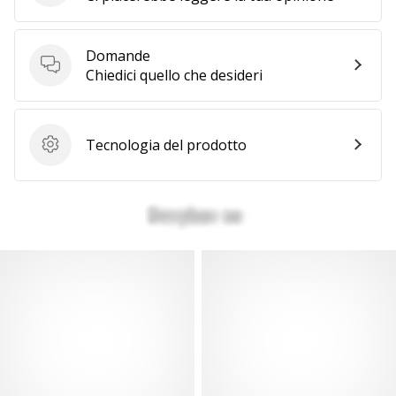
a
noi
come
Domande
Brand
Domande
Chiedici quello che desideri
Ambassador.
Tecnologia del prodotto
Tecnologia del prodotto
Mostra
tutti gli
articoli