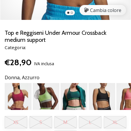
Scopri
Cambia colore
le
nuove
scarpe
da
Top e Reggiseni Under Armour Crossback
pallamano
medium support
PUMA
Categoria:
Accelerate
NITRO
€28,90
SQD
IVA inclusa
5!
Conosci
Donna,
Azzurro
gli
aggiornamenti
tecnici
e
valuta
se
vale
XS
S
M
L
XL
la…