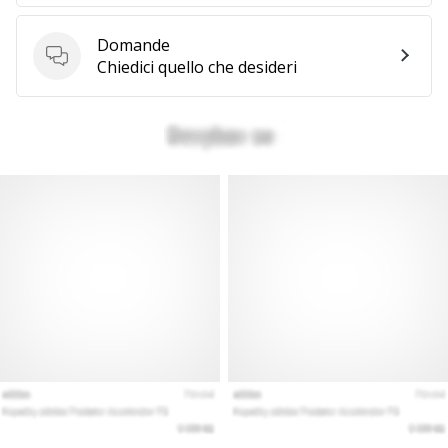
a
noi
Domande
come
Domande
Chiedici quello che desideri
Brand
Ambassador.
Mostra
tutti gli
articoli