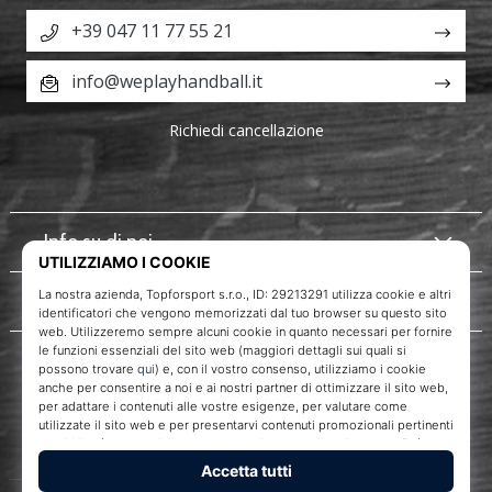
+39 047 11 77 55 21
info@weplayhandball.it
Richiedi cancellazione
Info su di noi
Servizio clienti
WePlayHandball.it