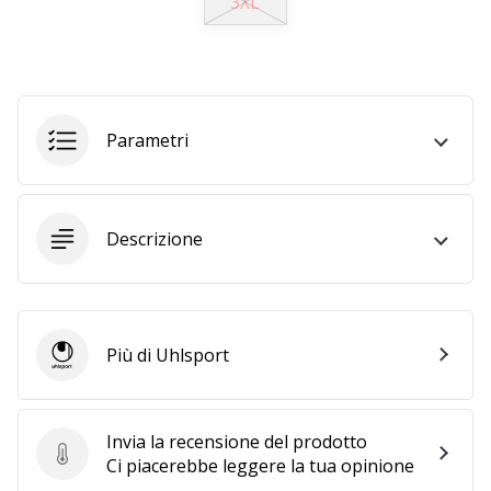
3XL
25. 11. 2024
•
Tempo di lettura: 1 min.
Parametri
Diventa
nostro
brand
ambassador
Descrizione
WePlayHandball
Anche
tu
sei
un
Più di Uhlsport
Uhlsport
fanatico
dell'handball
come
Invia la recensione del prodotto
noi?
Invia la recensione del prodotto
Ci piacerebbe leggere la tua opinione
Unisciti