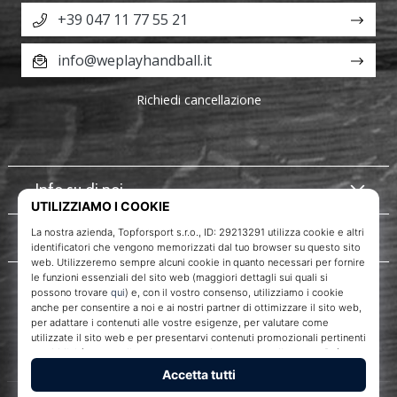
+39 047 11 77 55 21
info@weplayhandball.it
Richiedi cancellazione
Info su di noi
Servizio clienti
WePlayHandball.it