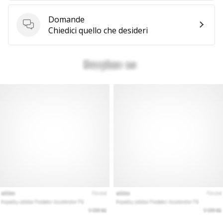
a
noi
Domande
come
Domande
Chiedici quello che desideri
Brand
Ambassador.
Mostra
tutti gli
articoli