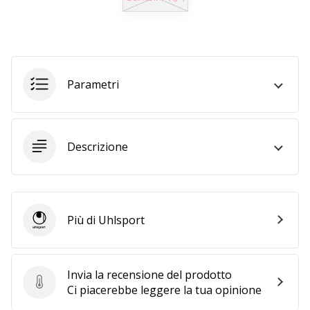
25. 11. 2024
•
Tempo di lettura: 1 min.
Parametri
Diventa
nostro
brand
ambassador
Descrizione
WePlayHandball
Anche
tu
sei
Più di Uhlsport
un
Uhlsport
fanatico
dell'handball
come
Invia la recensione del prodotto
noi?
Invia la recensione del prodotto
Ci piacerebbe leggere la tua opinione
Unisciti