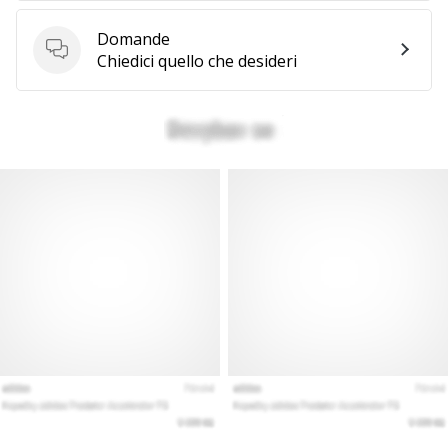
a
noi
Domande
come
Domande
Chiedici quello che desideri
Brand
Ambassador.
Mostra
tutti gli
articoli