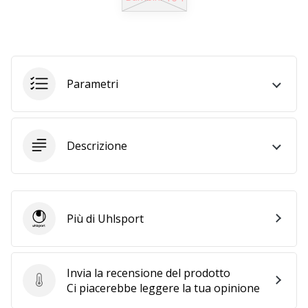
25. 11. 2024
•
Tempo di lettura: 1 min.
Parametri
Diventa
nostro
brand
ambassador
Descrizione
WePlayHandball
Anche
tu
sei
Più di Uhlsport
un
Uhlsport
fanatico
dell'handball
come
Invia la recensione del prodotto
noi?
Invia la recensione del prodotto
Ci piacerebbe leggere la tua opinione
Unisciti