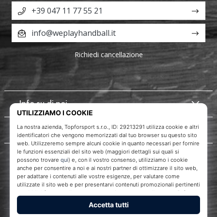
+39 047 11 77 55 21
info@weplayhandball.it
Richiedi cancellazione
Info su di noi
Servizio clienti
WePlayHandball.it