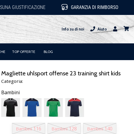
SUNA GIUSTIFICAZIONE
GARANZIA DI RIMBORSO
Info su di noi
Aiuto
Utente
carrel
CHE
TOP OFFERTE
BLOG
Magliette uhlsport offense 23 training shirt kids
Categoria:
Bambini
116
128
140
Bambini
Bambini
Bambini