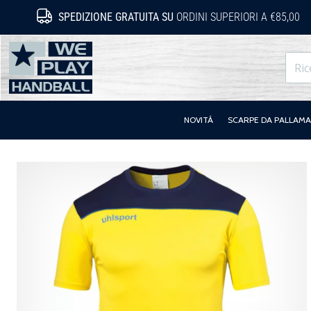
SPEDIZIONE GRATUITA SU
ORDINI SUPERIORI A €85,00
WePlayHandball.it
NOVITÁ
SCARPE DA PALLAM