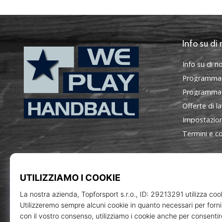
Info su di 
Info su di no
Programma
Programma d
Offerte di l
Impostazion
WePlayHandball.it
Termini e co