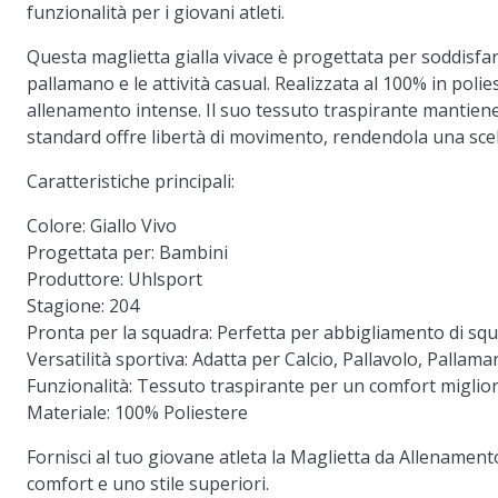
funzionalità per i giovani atleti.
Questa maglietta gialla vivace è progettata per soddisfare 
pallamano e le attività casual. Realizzata al 100% in poli
allenamento intense. Il suo tessuto traspirante mantiene i
standard offre libertà di movimento, rendendola una scelta
Caratteristiche principali:
Colore:
Giallo Vivo
Progettata per:
Bambini
Produttore:
Uhlsport
Stagione:
204
Pronta per la squadra:
Perfetta per abbigliamento di sq
Versatilità sportiva:
Adatta per Calcio, Pallavolo, Pallam
Funzionalità:
Tessuto traspirante per un comfort miglio
Materiale:
100% Poliestere
Fornisci al tuo giovane atleta la Maglietta da Allenament
comfort e uno stile superiori.