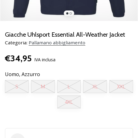
Scopri
le
nuove
scarpe
da
Giacche Uhlsport Essential All-Weather Jacket
pallamano
Categoria:
Pallamano abbigliamento
PUMA
Accelerate
€34,95
NITRO
IVA inclusa
SQD
5!
Uomo,
Azzurro
Conosci
S
M
L
XL
XXL
gli
aggiornamenti
tecnici
4XL
e
valuta
se
vale
la…