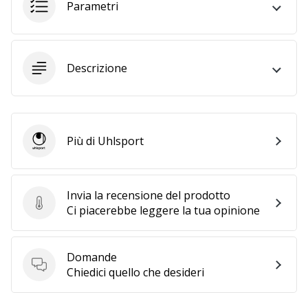
Parametri
25. 11. 2024
•
Tempo di lettura: 1 min.
Descrizione
Diventa
nostro
brand
ambassador
Più di Uhlsport
Uhlsport
WePlayHandball
Anche
tu
Invia la recensione del prodotto
sei
Invia la recensione del prodotto
Ci piacerebbe leggere la tua opinione
un
fanatico
dell'handball
Domande
come
Domande
Chiedici quello che desideri
noi?
Unisciti