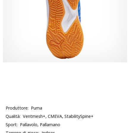
Produttore:
Puma
Qualità:
Ventmesh+, CMEVA, StabilitySpine+
Sport:
Pallavolo, Pallamano
Terreno di gioco:
Indoor