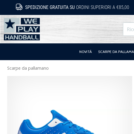
SPEDIZIONE GRATUITA SU
ORDINI SUPERIORI A €85,00
WePlayHandball.it
NOVITÁ
SCARPE DA PALLAM
Scarpe da pallamano