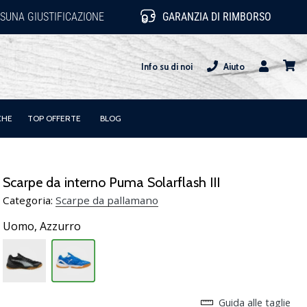
SUNA GIUSTIFICAZIONE
GARANZIA DI RIMBORSO
Info su di noi
Aiuto
Utente
carrel
CHE
TOP OFFERTE
BLOG
Scarpe da interno Puma Solarflash III
Categoria:
Scarpe da pallamano
Uomo,
Azzurro
Guida alle taglie