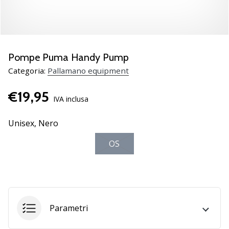
Scopri
le
nuove
scarpe
da
Pompe Puma Handy Pump
pallamano
Categoria:
Pallamano equipment
PUMA
Accelerate
€19,95
NITRO
IVA inclusa
SQD
5!
Unisex,
Nero
Conosci
OS
gli
aggiornamenti
tecnici
e
valuta
se
Parametri
vale
la…