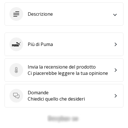
Descrizione
25. 11. 2024
•
Tempo di lettura: 1 min.
Diventa
nostro
Più di Puma
Puma
brand
ambassador
WePlayHandball
Invia la recensione del prodotto
Invia la recensione del prodotto
Ci piacerebbe leggere la tua opinione
Anche
tu
sei
un
Domande
Domande
fanatico
Chiedici quello che desideri
dell'handball
come
noi?
Unisciti