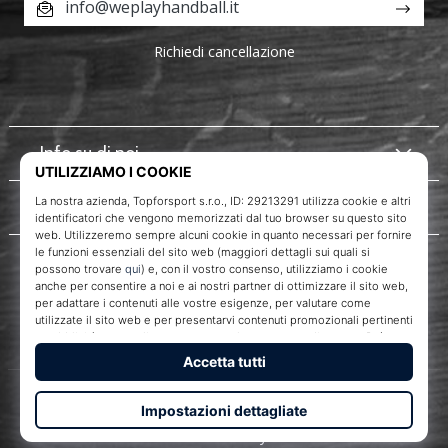
info@weplayhandball.it
Richiedi cancellazione
Info su di noi
Servizio clienti
WePlayHandball.it
Topforsport s. r. o., Dukelská třída 1666/106, Brno, 614 00
codice fiscale: CZ29213291
© 2010 – 2026
WePlayHandball.it