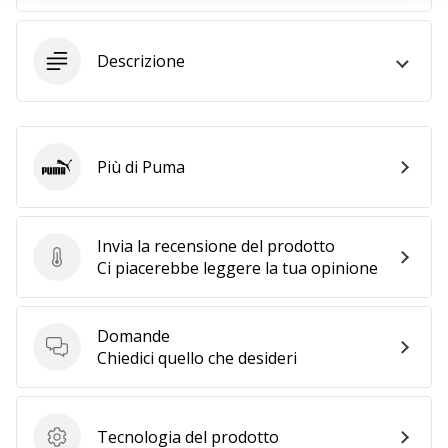
25. 11. 2024
Descrizione
•
Tempo di lettura: 1 min.
Diventa
nostro
Più di Puma
Puma
brand
ambassador
WePlayHandball
Invia la recensione del prodotto
Anche
Invia la recensione del prodotto
Ci piacerebbe leggere la tua opinione
tu
sei
un
Domande
fanatico
Domande
Chiedici quello che desideri
dell'handball
come
noi?
Unisciti
Tecnologia del prodotto
Tecnologia del prodotto