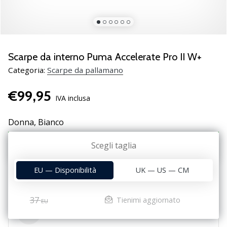
Scopri
le
nuove
scarpe
da
Scarpe da interno Puma Accelerate Pro II W+
pallamano
Categoria:
Scarpe da pallamano
PUMA
Accelerate
€99,95
NITRO
IVA inclusa
SQD
5!
Donna,
Bianco
Conosci
gli
Scegli taglia
37
EU
aggiornamenti
tecnici
EU — Disponibilità
UK — US — CM
e
valuta
se
37
Tienimi aggiornato
EU
vale
Parametri
la…