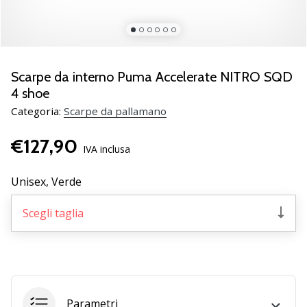
Scopri
le
nuove
scarpe
da
Scarpe da interno Puma Accelerate NITRO SQD
pallamano
4 shoe
PUMA
Categoria:
Scarpe da pallamano
Accelerate
NITRO
€127,90
SQD
IVA inclusa
5!
Conosci
Unisex,
Verde
gli
aggiornamenti
Scegli taglia
tecnici
e
valuta
se
vale
la…
Parametri