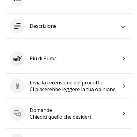
25. 11. 2024
•
Descrizione
Tempo di lettura: 1 min.
Diventa
nostro
brand
Più di Puma
Puma
ambassador
WePlayHandball
Anche
Invia la recensione del prodotto
tu
Invia la recensione del prodotto
Ci piacerebbe leggere la tua opinione
sei
un
fanatico
Domande
dell'handball
Domande
Chiedici quello che desideri
come
noi?
Unisciti