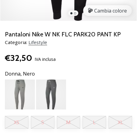
Scopri
Cambia colore
le
nuove
scarpe
da
Pantaloni Nike W NK FLC PARK20 PANT KP
pallamano
Categoria:
Lifestyle
PUMA
Accelerate
€32,50
NITRO
IVA inclusa
SQD
5!
Donna,
Nero
Conosci
gli
aggiornamenti
tecnici
e
valuta
se
XS
S
M
L
XL
vale
la…