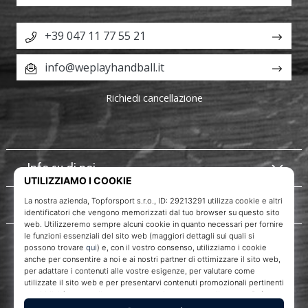
+39 047 11 77 55 21
info@weplayhandball.it
Richiedi cancellazione
Info su di noi
Servizio clienti
WePlayHandball.it