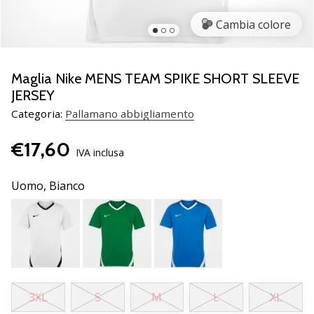
Scopri
Cambia colore
le
nuove
scarpe
da
Maglia Nike MENS TEAM SPIKE SHORT SLEEVE
pallamano
JERSEY
PUMA
Categoria:
Pallamano abbigliamento
Accelerate
NITRO
€17,60
SQD
IVA inclusa
5!
Conosci
Uomo,
Bianco
gli
aggiornamenti
tecnici
e
valuta
se
vale
3XL
S
M
L
XL
la…