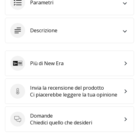
a
Parametri
noi
come
Brand
Ambassador.
Descrizione
Mostra
tutti gli
Più di New Era
New Era
articoli
Invia la recensione del prodotto
Invia la recensione del prodotto
Ci piacerebbe leggere la tua opinione
Domande
Domande
Chiedici quello che desideri