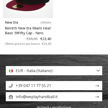
New Era
Unisex
Berretti New Era Miami Heat
Basic 59Fifty Cap
- Nero
€35,95
€23,40
Ultimo prezzo più basso
€23,40
EUR - Italia (Italiano)
+39 047 11 77 55 21
info@weplayhandball.it
Richiedi cancellazione