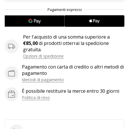
25. 11. 2024
•
Tempo di lettura: 1 min.
Per l'acquisto di una somma superiore a
Diventa
€85,00
di prodotti otterrai la spedizione
nostro
gratuita.
brand
Opzioni di spedizione
ambassador
WePlayHandball
Pagamento con carta di credito o altri metodi di
pagamento
Anche
Metodi di pagamento
tu
sei
È possibile restituire la merce entro 30 giorni
un
Politica di reso
fanatico
dell'handball
come
noi?
Unisciti