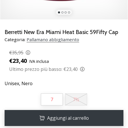
Scopri
le
nuove
scarpe
da
Berretti New Era Miami Heat Basic 59Fifty Cap
pallamano
Categoria:
Pallamano abbigliamento
PUMA
Accelerate
€35,95
NITRO
€23,40
IVA inclusa
SQD
5!
Ultimo prezzo più basso:
€23,40
Conosci
gli
Unisex,
Nero
aggiornamenti
tecnici
7
7½
e
valuta
se
Aggiungi al carrello
vale
la…