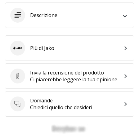
Descrizione
25. 11. 2024
•
Tempo di lettura: 1 min.
Diventa
nostro
Più di Jako
Jako
brand
ambassador
WePlayHandball
Invia la recensione del prodotto
Invia la recensione del prodotto
Ci piacerebbe leggere la tua opinione
Anche
tu
sei
un
Domande
Domande
fanatico
Chiedici quello che desideri
dell'handball
come
noi?
Unisciti