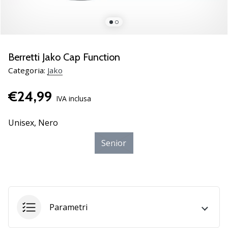
Scopri
le
nuove
scarpe
da
Berretti Jako Cap Function
pallamano
Categoria:
Jako
PUMA
Accelerate
€24,99
NITRO
IVA inclusa
SQD
5!
Unisex,
Nero
Conosci
Senior
gli
aggiornamenti
tecnici
e
valuta
se
Parametri
vale
la…