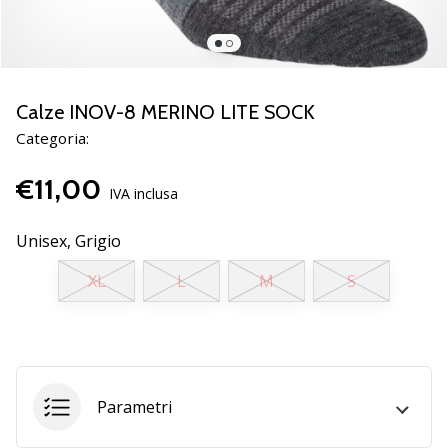
Scopri
le
nuove
scarpe
da
Calze INOV-8 MERINO LITE SOCK
pallamano
Categoria:
PUMA
Accelerate
€11,00
NITRO
IVA inclusa
SQD
5!
Unisex,
Grigio
Conosci
XL
L
M
S
gli
aggiornamenti
tecnici
e
valuta
se
Parametri
vale
la…