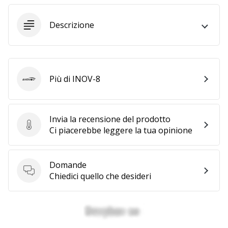
Descrizione
25. 11. 2024
•
Tempo di lettura: 1 min.
Diventa
nostro
Più di INOV-8
INOV-8
brand
ambassador
WePlayHandball
Invia la recensione del prodotto
Invia la recensione del prodotto
Ci piacerebbe leggere la tua opinione
Anche
tu
sei
un
Domande
Domande
fanatico
Chiedici quello che desideri
dell'handball
come
noi?
Unisciti