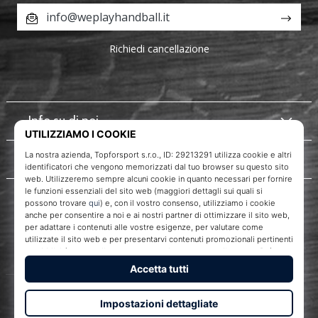
info@weplayhandball.it
Richiedi cancellazione
Info su di noi
Servizio clienti
WePlayHandball.it
Topforsport s. r. o., Dukelská třída 1666/106, Brno, 614 00
codice fiscale: CZ29213291