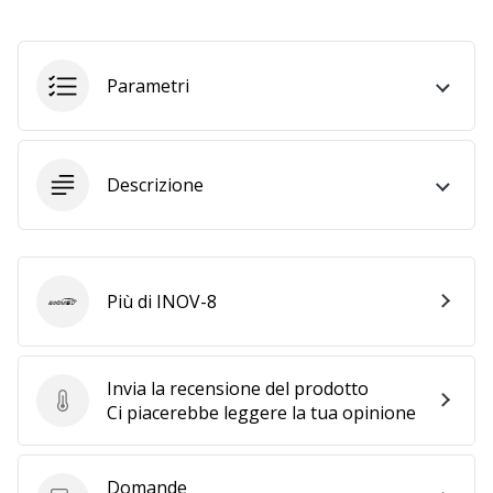
25. 11. 2024
•
Parametri
Tempo di lettura: 1 min.
Diventa
nostro
Descrizione
brand
ambassador
WePlayHandball
Anche
Più di INOV-8
tu
INOV-8
sei
un
fanatico
Invia la recensione del prodotto
dell'handball
Invia la recensione del prodotto
Ci piacerebbe leggere la tua opinione
come
noi?
Unisciti
Domande