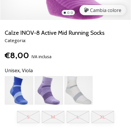
Scopri
Cambia colore
le
nuove
scarpe
da
Calze INOV-8 Active Mid Running Socks
pallamano
Categoria:
PUMA
Accelerate
€8,00
NITRO
IVA inclusa
SQD
5!
Unisex,
Viola
Conosci
gli
aggiornamenti
tecnici
e
valuta
se
S
M
L
XL
vale
la…