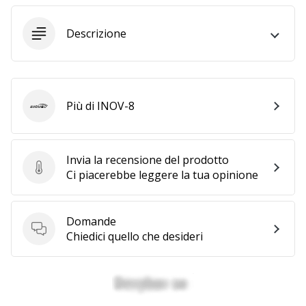
Descrizione
25. 11. 2024
•
Tempo di lettura: 1 min.
Diventa
nostro
Più di INOV-8
INOV-8
brand
ambassador
WePlayHandball
Invia la recensione del prodotto
Invia la recensione del prodotto
Ci piacerebbe leggere la tua opinione
Anche
tu
sei
un
Domande
Domande
fanatico
Chiedici quello che desideri
dell'handball
come
noi?
Unisciti