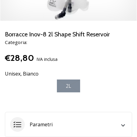
Scopri
le
nuove
scarpe
da
Borracce Inov-8 2l Shape Shift Reservoir
pallamano
Categoria:
PUMA
Accelerate
€28,80
NITRO
IVA inclusa
SQD
5!
Unisex,
Bianco
Conosci
2L
gli
aggiornamenti
tecnici
e
valuta
se
Parametri
vale
la…