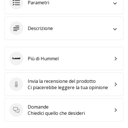
Parametri
25. 11. 2024
•
Tempo di lettura: 1 min.
Descrizione
Diventa
nostro
brand
ambassador
Più di Hummel
Hummel
WePlayHandball
Anche
tu
Invia la recensione del prodotto
sei
Invia la recensione del prodotto
Ci piacerebbe leggere la tua opinione
un
fanatico
dell'handball
Domande
come
Domande
Chiedici quello che desideri
noi?
Unisciti