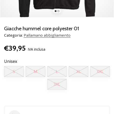
Scopri
le
nuove
scarpe
da
Giacche hummel core polyester 01
pallamano
Categoria:
Pallamano abbigliamento
PUMA
Accelerate
€39,95
NITRO
IVA inclusa
SQD
5!
Unisex
Conosci
S
M
L
XL
XXL
gli
aggiornamenti
tecnici
3XL
e
valuta
se
vale
la…