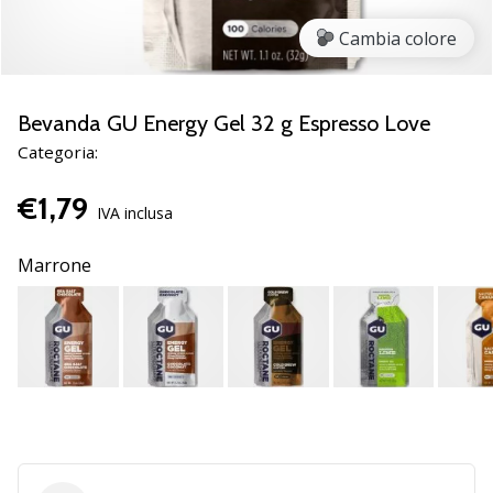
Scopri
Cambia colore
le
nuove
scarpe
da
Bevanda GU Energy Gel 32 g Espresso Love
pallamano
Categoria:
PUMA
Accelerate
€1,79
NITRO
IVA inclusa
SQD
5!
Marrone
Conosci
gli
aggiornamenti
tecnici
e
valuta
se
vale
la…