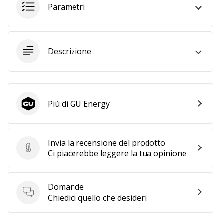
Parametri
25. 11. 2024
•
Tempo di lettura: 1 min.
Descrizione
Diventa
nostro
brand
ambassador
Più di GU Energy
GU Energy
WePlayHandball
Anche
tu
Invia la recensione del prodotto
sei
Invia la recensione del prodotto
Ci piacerebbe leggere la tua opinione
un
fanatico
dell'handball
Domande
come
Domande
Chiedici quello che desideri
noi?
Unisciti