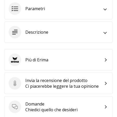
Parametri
25. 11. 2024
•
Tempo di lettura: 1 min.
Descrizione
Diventa
nostro
brand
ambassador
WePlayHandball
Più di Erima
Erima
Anche
tu
sei
Invia la recensione del prodotto
un
Invia la recensione del prodotto
Ci piacerebbe leggere la tua opinione
fanatico
dell'handball
come
Domande
noi?
Domande
Chiedici quello che desideri
Unisciti