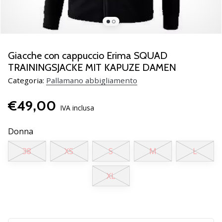
Scopri
le
nuove
scarpe
da
Giacche con cappuccio Erima SQUAD
pallamano
TRAININGSJACKE MIT KAPUZE DAMEN
PUMA
Categoria:
Pallamano abbigliamento
Accelerate
NITRO
€49,00
SQD
IVA inclusa
5!
Conosci
Donna
gli
aggiornamenti
38
XS
S
M
L
tecnici
e
XL
valuta
se
vale
la…