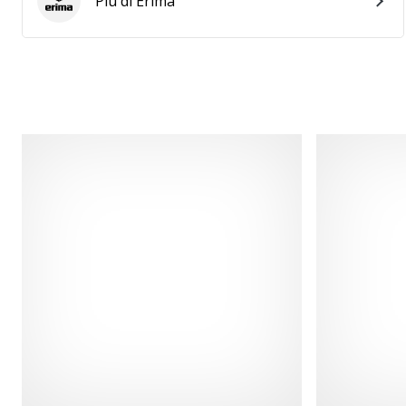
Più di Erima
Erima