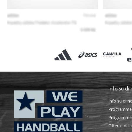
Info su di 
Info su di no
Programma
Programma d
Offerte di l