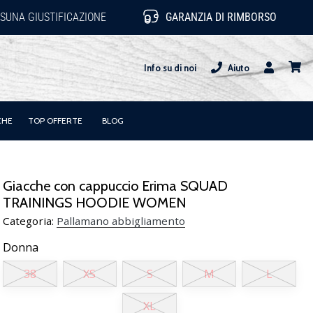
SUNA GIUSTIFICAZIONE
GARANZIA DI RIMBORSO
Info su di noi
Aiuto
Utente
carrel
CHE
TOP OFFERTE
BLOG
Giacche con cappuccio Erima SQUAD
TRAININGS HOODIE WOMEN
Categoria:
Pallamano abbigliamento
Donna
38
XS
S
M
L
XL