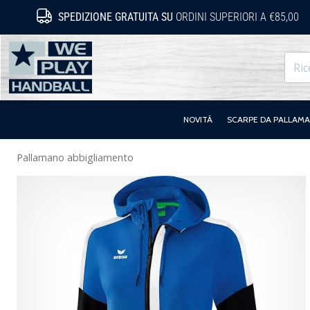
SPEDIZIONE GRATUITA SU
ORDINI SUPERIORI A €85,00
WePlayHandball.it
NOVITÁ
SCARPE DA PALLAM
Pallamano abbigliamento