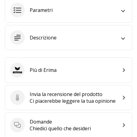
Parametri
25. 11. 2024
•
Tempo di lettura: 1 min.
Descrizione
Diventa
nostro
brand
ambassador
WePlayHandball
Più di Erima
Erima
Anche
tu
sei
Invia la recensione del prodotto
un
Invia la recensione del prodotto
Ci piacerebbe leggere la tua opinione
fanatico
dell'handball
come
Domande
noi?
Domande
Chiedici quello che desideri
Unisciti