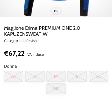
Scopri
le
nuove
scarpe
da
Maglione Erima PREMIUM ONE 2.0
pallamano
KAPUZENSWEAT W
PUMA
Categoria:
Lifestyle
Accelerate
NITRO
€67,22
SQD
IVA inclusa
5!
Conosci
Donna
gli
aggiornamenti
XS
S
M
L
XL
tecnici
e
XXL
valuta
se
vale
la…