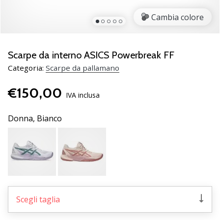
Scopri
Cambia colore
le
nuove
scarpe
da
Scarpe da interno ASICS Powerbreak FF
pallamano
Categoria:
Scarpe da pallamano
PUMA
Accelerate
€150,00
NITRO
IVA inclusa
SQD
5!
Donna,
Bianco
Conosci
gli
aggiornamenti
tecnici
e
valuta
se
Scegli taglia
vale
la…