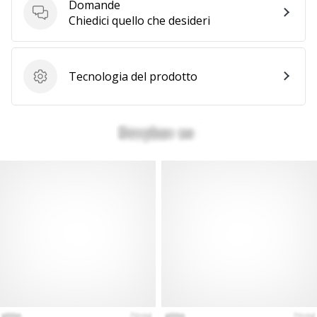
Domande
a
Domande
Chiedici quello che desideri
noi
come
Brand
Ambassador.
Tecnologia del prodotto
Tecnologia del prodotto
Mostra
tutti gli
articoli