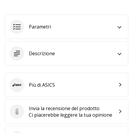
25. 11. 2024
•
Parametri
Tempo di lettura: 1 min.
Diventa
nostro
brand
Descrizione
ambassador
WePlayHandball
Anche
tu
Più di ASICS
ASICS
sei
un
fanatico
Invia la recensione del prodotto
dell'handball
Invia la recensione del prodotto
Ci piacerebbe leggere la tua opinione
come
noi?
Unisciti