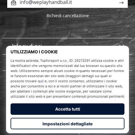
info@weplayhandball.it
Richiedi cancellazione
Info su di noi
Servizio clienti
WePlayHandball.it
Topforsport s. r. o., Dukelská třída 1666/106, Brno, 614 00
codice fiscale: CZ29213291
© 2010 – 2026
WePlayHandball.it