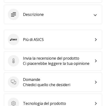
25. 11. 2024
Descrizione
•
Tempo di lettura: 1 min.
Diventa
nostro
Più di ASICS
ASICS
brand
ambassador
WePlayHandball
Invia la recensione del prodotto
Anche
Invia la recensione del prodotto
Ci piacerebbe leggere la tua opinione
tu
sei
un
Domande
fanatico
Domande
Chiedici quello che desideri
dell'handball
come
noi?
Unisciti
Tecnologia del prodotto
Tecnologia del prodotto