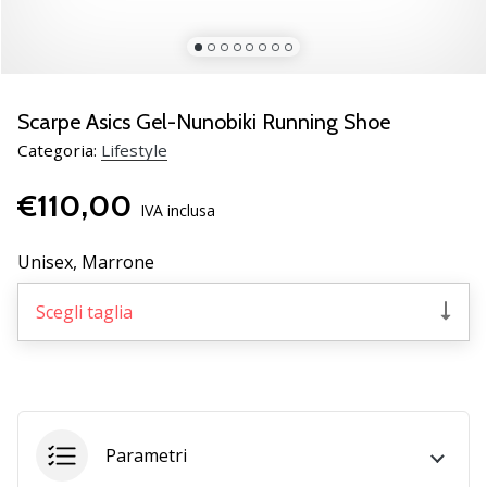
Scopri
le
nuove
scarpe
da
Scarpe Asics Gel-Nunobiki Running Shoe
pallamano
Categoria:
Lifestyle
PUMA
Accelerate
€110,00
NITRO
IVA inclusa
SQD
5!
Unisex,
Marrone
Conosci
gli
Scegli taglia
aggiornamenti
tecnici
e
valuta
se
vale
Parametri
la…