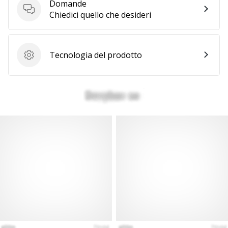
Domande
a
Domande
Chiedici quello che desideri
noi
come
Brand
Ambassador.
Tecnologia del prodotto
Tecnologia del prodotto
Mostra
tutti gli
articoli