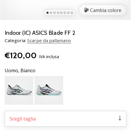
Scopri
Cambia colore
le
nuove
scarpe
da
Indoor (IC) ASICS Blade FF 2
pallamano
Categoria:
Scarpe da pallamano
PUMA
Accelerate
€120,00
NITRO
IVA inclusa
SQD
5!
Uomo,
Bianco
Conosci
gli
aggiornamenti
tecnici
e
valuta
se
Scegli taglia
vale
la…