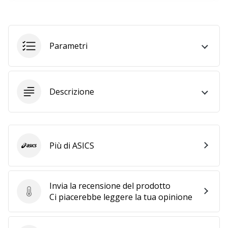
25. 11. 2024
•
Parametri
Tempo di lettura: 1 min.
Diventa
nostro
brand
Descrizione
ambassador
WePlayHandball
Anche
tu
Più di ASICS
ASICS
sei
un
fanatico
Invia la recensione del prodotto
dell'handball
Invia la recensione del prodotto
Ci piacerebbe leggere la tua opinione
come
noi?
Unisciti