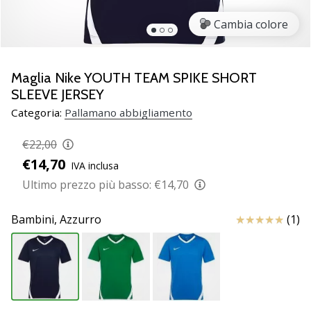
Scopri
Cambia colore
le
nuove
scarpe
da
Maglia Nike YOUTH TEAM SPIKE SHORT
pallamano
SLEEVE JERSEY
PUMA
Categoria:
Pallamano abbigliamento
Accelerate
NITRO
€22,00
SQD
€14,70
5!
IVA inclusa
Conosci
Ultimo prezzo più basso:
€14,70
gli
aggiornamenti
Recensioni
Bambini,
Azzurro
(1)
tecnici
e
valuta
se
vale
la…