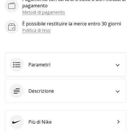
a
pagamento
noi
Metodi di pagamento
come
Brand
È possibile restituire la merce entro 30 giorni
Ambassador.
Politica di reso
Mostra
tutti gli
Parametri
articoli
Descrizione
Più di Nike
Nike