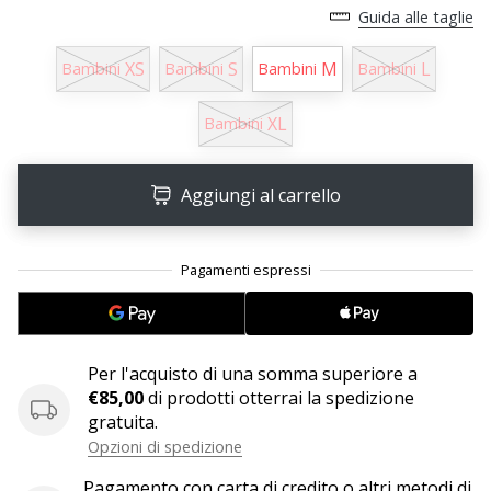
Guida alle taglie
25. 11. 2024
XS
S
M
L
Bambini
Bambini
Bambini
Bambini
•
Tempo di lettura: 1 min.
XL
Bambini
Diventa
nostro
brand
Aggiungi al carrello
ambassador
WePlayHandball
Anche
tu
sei
un
Per l'acquisto di una somma superiore a
fanatico
€85,00
di prodotti otterrai la spedizione
dell'handball
gratuita.
come
Opzioni di spedizione
noi?
Unisciti
Pagamento con carta di credito o altri metodi di