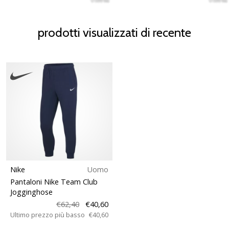
prodotti visualizzati di recente
Nike
Uomo
Pantaloni Nike Team Club
Jogginghose
€62,40
€40,60
Ultimo prezzo più basso
€40,60