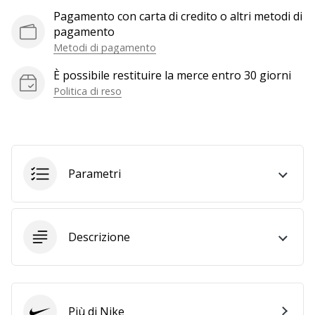
a
Pagamento con carta di credito o altri metodi di
noi
pagamento
come
Metodi di pagamento
Brand
Ambassador.
È possibile restituire la merce entro 30 giorni
Politica di reso
Mostra
tutti gli
articoli
Parametri
Descrizione
Più di Nike