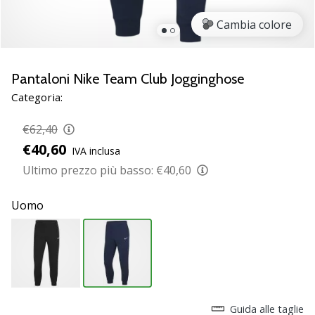
Scopri
Cambia colore
le
nuove
scarpe
da
Pantaloni Nike Team Club Jogginghose
pallamano
Categoria:
PUMA
Accelerate
€62,40
NITRO
€40,60
IVA inclusa
SQD
5!
Ultimo prezzo più basso:
€40,60
Conosci
gli
Uomo
aggiornamenti
tecnici
e
valuta
se
vale
la…
Guida alle taglie