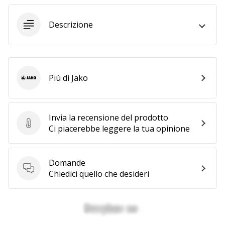
Descrizione
25. 11. 2024
•
Tempo di lettura: 1 min.
Diventa
nostro
Più di Jako
Jako
brand
ambassador
WePlayHandball
Invia la recensione del prodotto
Invia la recensione del prodotto
Ci piacerebbe leggere la tua opinione
Anche
tu
sei
un
Domande
Domande
fanatico
Chiedici quello che desideri
dell'handball
come
noi?
Unisciti