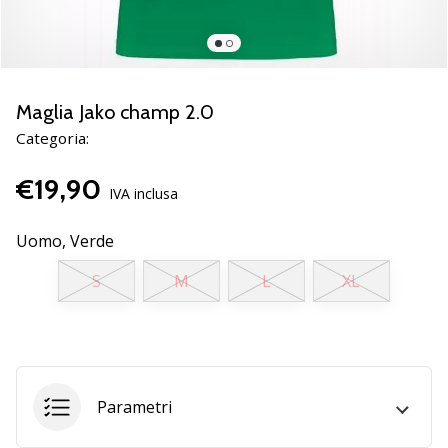
Scopri
le
nuove
scarpe
da
Maglia Jako champ 2.0
pallamano
Categoria:
PUMA
Accelerate
€19,90
NITRO
IVA inclusa
SQD
5!
Uomo,
Verde
Conosci
S
M
L
XL
gli
aggiornamenti
tecnici
e
valuta
se
Parametri
vale
la…