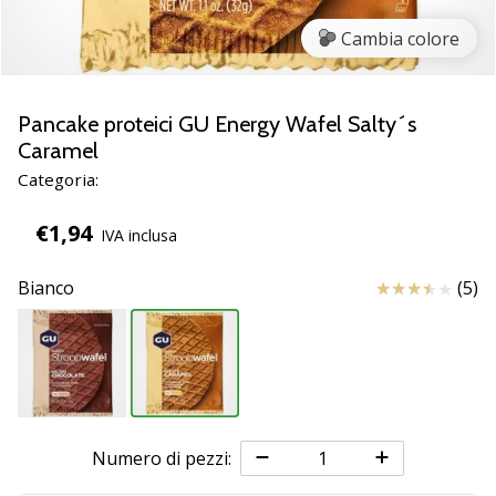
Scopri
Cambia colore
le
nuove
scarpe
da
Pancake proteici GU Energy Wafel Salty´s
pallamano
Caramel
PUMA
Categoria:
Accelerate
NITRO
€1,94
IVA inclusa
SQD
5!
Recensioni
Bianco
(5)
Conosci
gli
aggiornamenti
tecnici
e
valuta
se
Numero di pezzi:
vale
la…