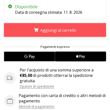
Disponibile
Data di consegna stimata:
11. 8. 2026
25. 11. 2024
•
Tempo di lettura: 1 min.
Aggiungi al carrello
Diventa
nostro
.
.
.
brand
ambassador
WePlayHandball
Anche
tu
Per l'acquisto di una somma superiore a
sei
€85,00
di prodotti otterrai la spedizione
un
gratuita.
fanatico
Opzioni di spedizione
dell'handball
Pagamento con carta di credito o altri metodi di
come
pagamento
noi?
Unisciti
Metodi di pagamento