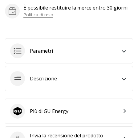
a
È possibile restituire la merce entro 30 giorni
noi
Politica di reso
come
Brand
Ambassador.
Parametri
Mostra
tutti gli
articoli
Descrizione
Più di GU Energy
GU Energy
Invia la recensione del prodotto