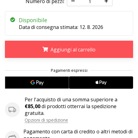
Numero di pezzi:
25. 11. 2024
Disponibile
•
Data di consegna stimata:
12. 8. 2026
Tempo di lettura: 1 min.
Diventa
nostro
Aggiungi al carrello
brand
ambassador
.
.
.
WePlayHandball
Anche
tu
sei
Per l'acquisto di una somma superiore a
un
€85,00
di prodotti otterrai la spedizione
fanatico
gratuita.
dell'handball
come
Opzioni di spedizione
noi?
Pagamento con carta di credito o altri metodi di
Unisciti