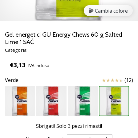
Scopri
Cambia colore
le
nuove
scarpe
da
Gel energetici GU Energy Chews 60 g Salted
pallamano
Lime 1 SÁČ
PUMA
Categoria:
Accelerate
NITRO
€3,13
IVA inclusa
SQD
5!
Recensioni
Verde
(12)
Conosci
gli
aggiornamenti
tecnici
e
valuta
se
Sbrigati! Solo
3 pezzi rimasti
!
vale
la…