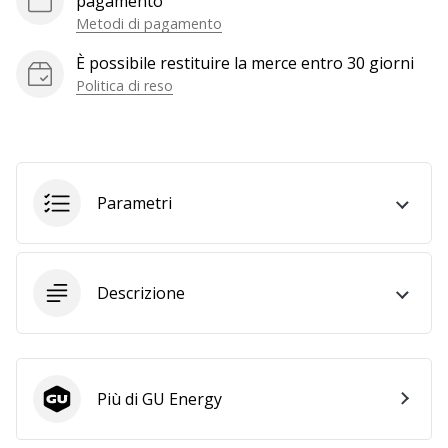
pagamento
a
Metodi di pagamento
noi
come
È possibile restituire la merce entro 30 giorni
Brand
Politica di reso
Ambassador.
Mostra
Parametri
tutti gli
articoli
Descrizione
Più di GU Energy
GU Energy