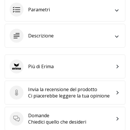
Parametri
25. 11. 2024
•
Tempo di lettura: 1 min.
Descrizione
Diventa
nostro
brand
ambassador
WePlayHandball
Più di Erima
Erima
Anche
tu
sei
Invia la recensione del prodotto
un
Invia la recensione del prodotto
Ci piacerebbe leggere la tua opinione
fanatico
dell'handball
come
Domande
noi?
Domande
Chiedici quello che desideri
Unisciti