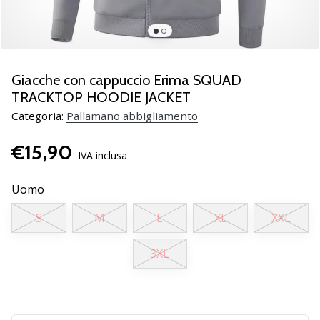
Scopri
le
nuove
scarpe
da
Giacche con cappuccio Erima SQUAD
pallamano
TRACKTOP HOODIE JACKET
PUMA
Categoria:
Pallamano abbigliamento
Accelerate
NITRO
€15,90
SQD
IVA inclusa
5!
Conosci
Uomo
gli
aggiornamenti
S
M
L
XL
XXL
tecnici
e
3XL
valuta
se
vale
la…