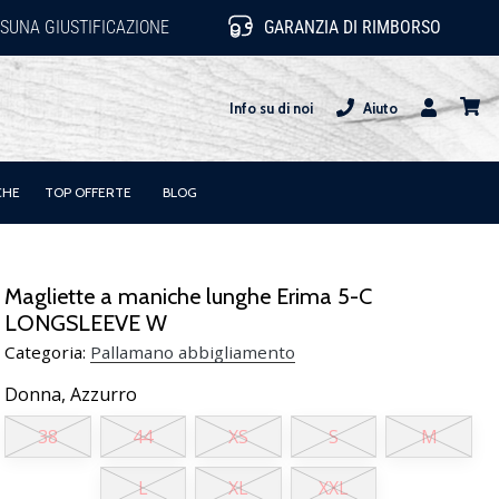
SUNA GIUSTIFICAZIONE
GARANZIA DI RIMBORSO
Info su di noi
Aiuto
Utente
carrel
CHE
TOP OFFERTE
BLOG
Magliette a maniche lunghe Erima 5-C
LONGSLEEVE W
Categoria:
Pallamano abbigliamento
Donna,
Azzurro
38
44
XS
S
M
L
XL
XXL