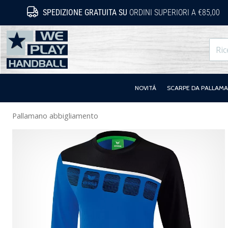
SPEDIZIONE GRATUITA SU
ORDINI SUPERIORI A €85,00
WePlayHandball.it
NOVITÁ
SCARPE DA PALLAM
Pallamano abbigliamento