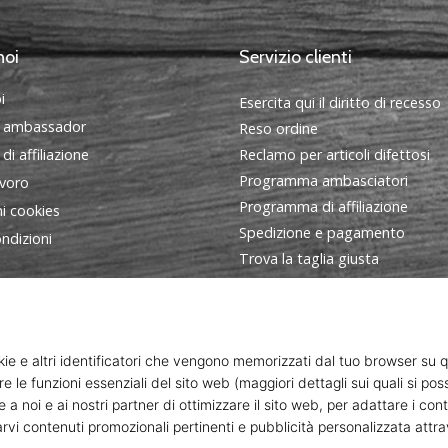
noi
Servizio clienti
i
Esercita qui il diritto di recesso
 ambassador
Reso ordine
i affiliazione
Reclamo per articoli difettosi
Programma ambasciatori
avoro
Programma di affiliazione
i cookies
Spedizione e pagamento
ndizioni
Trova la taglia giusta
Contatto
FAQ - Domande frequenti
Informativa sulla privacy
ort s. r. o., Dukelská třída 1666/106, Brno, 614 00 codice fiscale: C
© 2010 – 2026
WePlayHandball.it