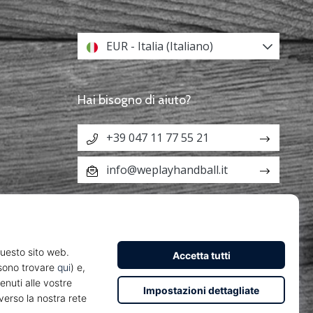
EUR - Italia (Italiano)
Hai bisogno di aiuto?
+39 047 11 77 55 21
info@weplayhandball.it
Z29213291