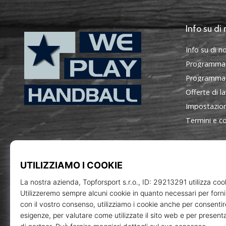
Info su di 
Info su di no
Programma
Programma d
Offerte di l
Impostazion
WePlayHandball.it
Termini e co
Topforsp